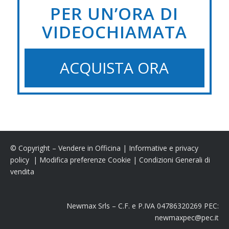
PER UN’ORA DI
VIDEOCHIAMATA
ACQUISTA ORA
© Copyright – Vendere in Officina |
Informative e privacy
policy
|
Modifica preferenze Cookie
|
Condizioni Generali di
vendita
Newmax Srls – C.F. e P.IVA 04786320269 PEC:
newmaxpec@pec.it