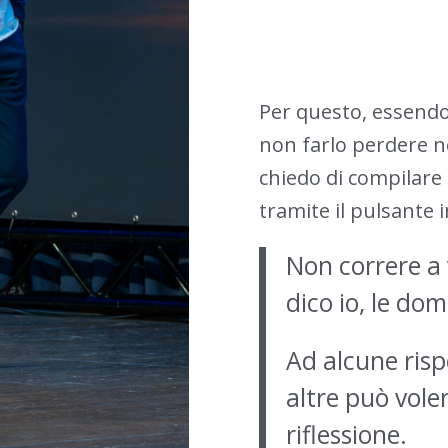
Per questo, essend
non farlo perdere ne
chiedo di compilare 
tramite il pulsante 
Non correre a 
dico io, le do
Ad alcune risp
altre può vole
riflessione.