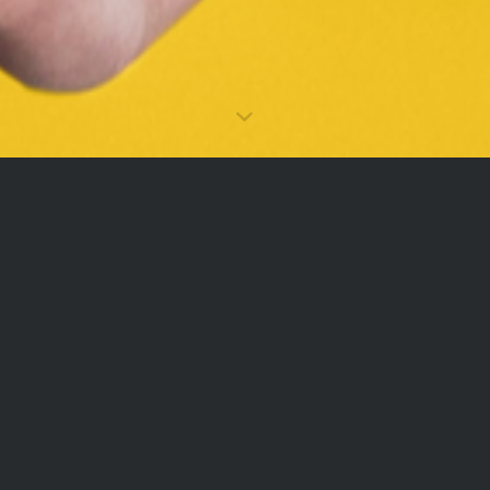
GRUPPO ESCLUSIVO
PER TITOLARI,
RESPONSABILI