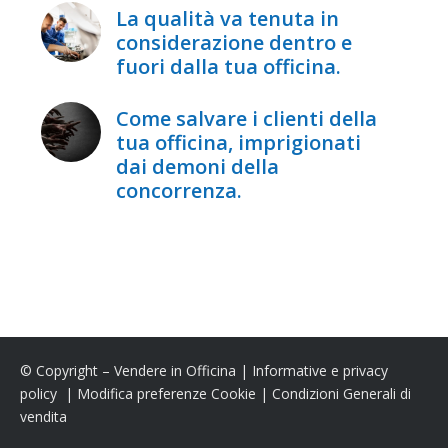
La qualità va tenuta in
considerazione dentro e
fuori dalla tua officina.
Come salvare i clienti della
tua officina, imprigionati
dai demoni della
concorrenza.
© Copyright – Vendere in Officina |
Informative e privacy
policy
|
Modifica preferenze Cookie
|
Condizioni Generali di
vendita