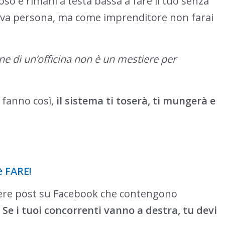
oso e rimani a testa bassa a fare il tuo senza
rava persona, ma come imprenditore non farai
ne di un’officina non è un mestiere per
 fanno così,
il sistema ti toserà, ti mungerà e
è FARE!
rivere post su Facebook che contengono
.
Se i tuoi concorrenti vanno a destra, tu devi