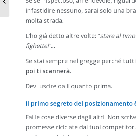
Se sei rispettoso, arrendevole, riguard
consegnare la tua
infastidire nessuno, sarai solo una b
officina a S...
molta strada.
L’ho già detto altre volte: “
stare al timo
fighette!
”…
Se stai sempre nel gregge perché tutti
poi ti scannerà
.
Devi uscire da lì quanto prima.
Il primo segreto del posizionamento 
Fai le cose diverse dagli altri. Non sc
promesse riciclate dai tuoi competitor