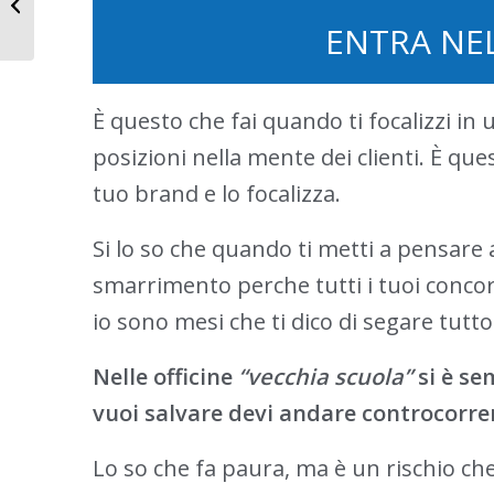
Impararne le regole, è
ENTRA NE
l’unica...
È questo che fai quando ti focalizzi in 
posizioni nella mente dei clienti. È que
tuo brand e lo focalizza.
Si lo so che quando ti metti a pensare a
smarrimento perche tutti i tuoi concor
io sono mesi che ti dico di segare tutto
Nelle officine
“vecchia scuola”
si è se
vuoi salvare devi andare controcorre
Lo so che fa paura, ma è un rischio c