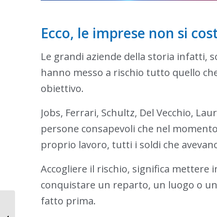
Ecco, le imprese non si cos
Le grandi aziende della storia infatti,
hanno messo a rischio tutto quello ch
obiettivo.
Jobs, Ferrari, Schultz, Del Vecchio, Laur
persone consapevoli che nel momento d
proprio lavoro, tutti i soldi che avevano
Accogliere il rischio, significa mettere
conquistare un reparto, un luogo o un
fatto prima.
Il marketing in officina
è un gioco di numeri!